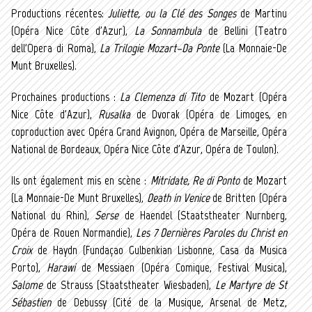
Productions récentes:
Juliette, ou la Clé des Songes
de Martinu
(Opéra Nice Côte d'Azur),
La Sonnambula
de Bellini (Teatro
dell'Opera di Roma),
La Trilogie Mozart–Da Ponte
(La Monnaie-De
Munt Bruxelles).
Prochaines productions :
La Clemenza di Tito
de Mozart (Opéra
Nice Côte d'Azur),
Rusalka
de Dvorak (Opéra de Limoges, en
coproduction avec Opéra Grand Avignon, Opéra de Marseille, Opéra
National de Bordeaux, Opéra Nice Côte d'Azur, Opéra de Toulon).
Ils ont également mis en scène :
Mitridate, Re di Ponto
de Mozart
(La Monnaie-De Munt Bruxelles),
Death in Venice
de Britten (Opéra
National du Rhin),
Serse
de Haendel (Staatstheater Nurnberg,
Opéra de Rouen Normandie),
Les 7 Dernières Paroles du Christ en
Croix
de Haydn (Fundaçao Gulbenkian Lisbonne, Casa da Musica
Porto),
Harawi
de Messiaen (Opéra Comique, Festival Musica),
Salome
de Strauss (Staatstheater Wiesbaden),
Le Martyre de St
Sébastien
de Debussy (Cité de la Musique, Arsenal de Metz,