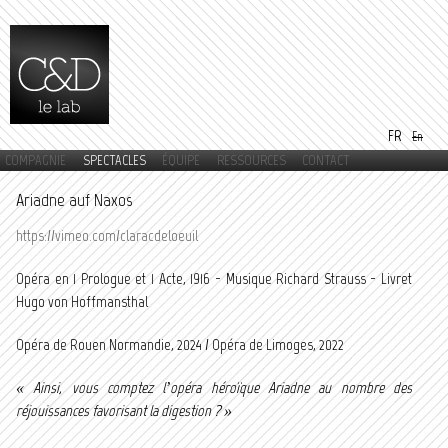
Aller au
contenu
principal
FR
En
COMPAGNIE
SPECTACLES
ÉQUIPE
RESSOURCES
CONTACT
Menu principal
Ariadne auf Naxos
https://vimeo.com/claracdeloeuil
Opéra en 1 Prologue et 1 Acte, 1916 - Musique Richard Strauss - Livret
Hugo von Hoffmansthal
Opéra de Rouen Normandie, 2024 / Opéra de Limoges, 2022
« Ainsi, vous comptez l’opéra héroïque Ariadne au nombre des
réjouissances favorisant la digestion ? »