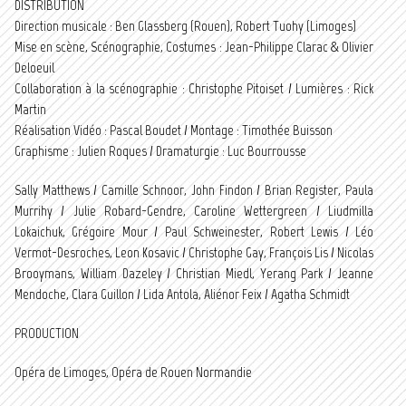
DISTRIBUTION
Direction musicale : Ben Glassberg (Rouen), Robert Tuohy (Limoges)
Mise en scène, Scénographie, Costumes : Jean-Philippe Clarac & Olivier
Deloeuil
Collaboration à la scénographie : Christophe Pitoiset / Lumières : Rick
Martin
Réalisation Vidéo : Pascal Boudet / Montage : Timothée Buisson
Graphisme : Julien Roques / Dramaturgie : Luc Bourrousse
Sally Matthews / Camille Schnoor, John Findon / Brian Register, Paula
Murrihy / Julie Robard-Gendre, Caroline Wettergreen / Liudmilla
Lokaichuk, Grégoire Mour / Paul Schweinester, Robert Lewis / Léo
Vermot-Desroches, Leon Kosavic / Christophe Gay, François Lis / Nicolas
Brooymans, William Dazeley / Christian Miedl, Yerang Park / Jeanne
Mendoche, Clara Guillon / Lida Antola, Aliénor Feix / Agatha Schmidt
PRODUCTION
Opéra de Limoges, Opéra de Rouen Normandie