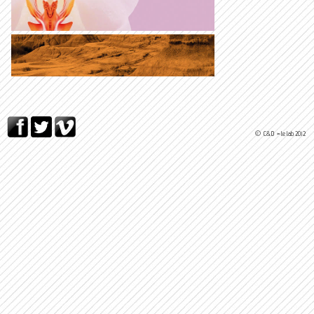
© C&D > le lab 2012